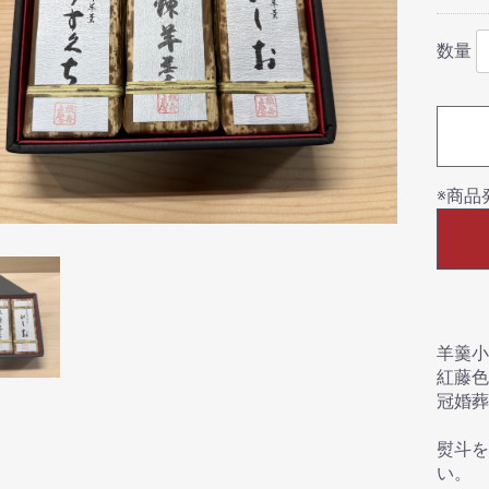
数量
※商品
羊羹小
紅藤色
冠婚葬
熨斗を
い。