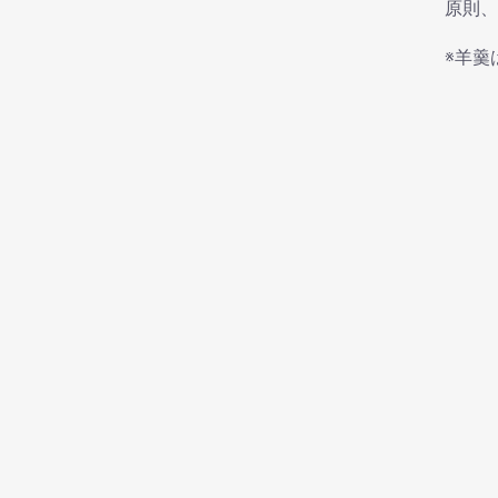
原則、
※羊羹