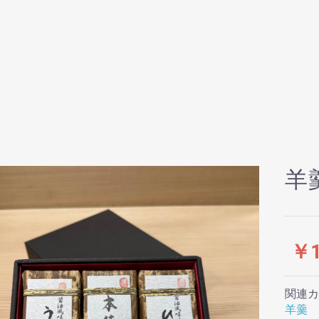
羊
￥1
関連カ
羊羹