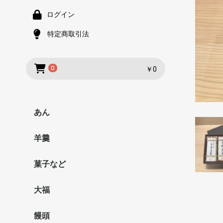
ログイン
特定商取引法
0
￥0
あん
羊羹
菓子など
大福
饅頭