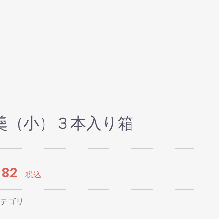
羹（小）３本入り箱
82
税込
テゴリ