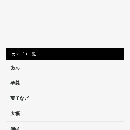
カテゴリ一覧
あん
羊羹
菓子など
大福
饅頭